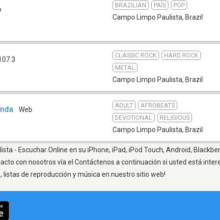
BRAZILIAN
PAÍS
POP
b
Campo Limpo Paulista
,
Brazil
CLASSIC ROCK
HARD ROCK
107.3
METAL
Campo Limpo Paulista
,
Brazil
ADULT
AFROBEATS
anda
Web
DEVOTIONAL
RELIGIOUS
Campo Limpo Paulista
,
Brazil
ta - Escuchar Online en su iPhone, iPad, iPod Touch, Android, Blackber
tacto con nosotros vía el Contáctenos a continuación si usted está inte
listas de reproducción y música en nuestro sitio web!