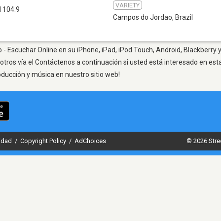
VARIETY
 104.9
Campos do Jordao
,
Brazil
- Escuchar Online en su iPhone, iPad, iPod Touch, Android, Blackberry y
otros vía el Contáctenos a continuación si usted está interesado en est
oducción y música en nuestro sitio web!
cidad
/
Copyright Policy
/
AdChoices
© 2026 Stre