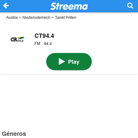
Austria
>
Niederosterreich
>
Sankt Pölten
CT94.4
FM · 94.4
Play
Géneros