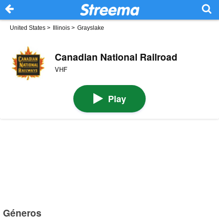
United States
>
Illinois
>
Grayslake
Canadian National Railroad
VHF
Play
Géneros