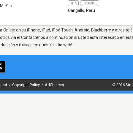
HITS
ESPAÑOL
FM 91.7
Cangallo
,
Peru
r Online en su iPhone, iPad, iPod Touch, Android, Blackberry y otros tel
otros vía el Contáctenos a continuación si usted está interesado en est
oducción y música en nuestro sitio web!
cidad
/
Copyright Policy
/
AdChoices
© 2026 Stre