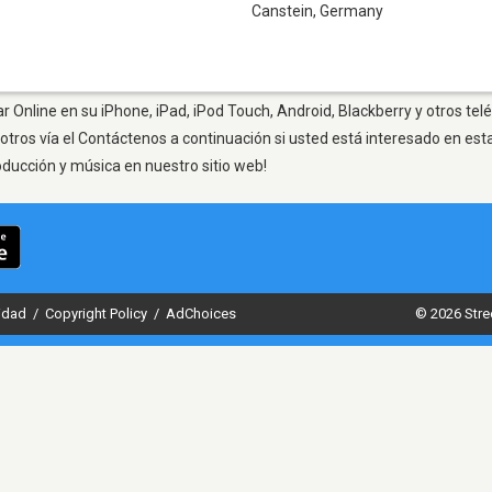
Canstein
,
Germany
r Online en su iPhone, iPad, iPod Touch, Android, Blackberry y otros te
otros vía el Contáctenos a continuación si usted está interesado en est
oducción y música en nuestro sitio web!
cidad
/
Copyright Policy
/
AdChoices
© 2026 Stre