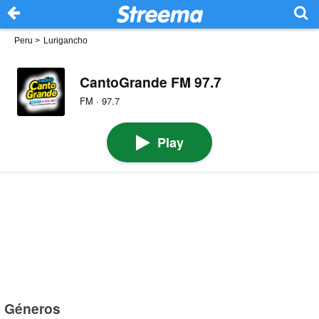
Peru
>
Lurigancho
CantoGrande FM 97.7
FM · 97.7
Play
Géneros