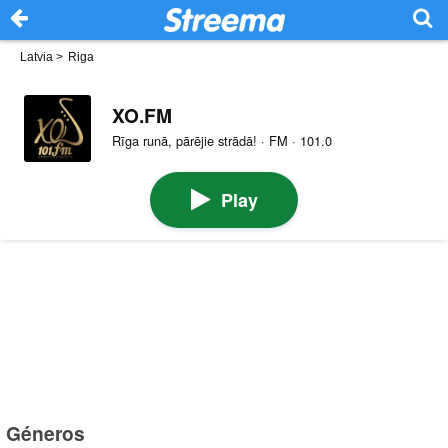
Latvia
>
Riga
XO.FM
Rīga runā, pārējie strādā! · FM · 101.0
Play
Géneros