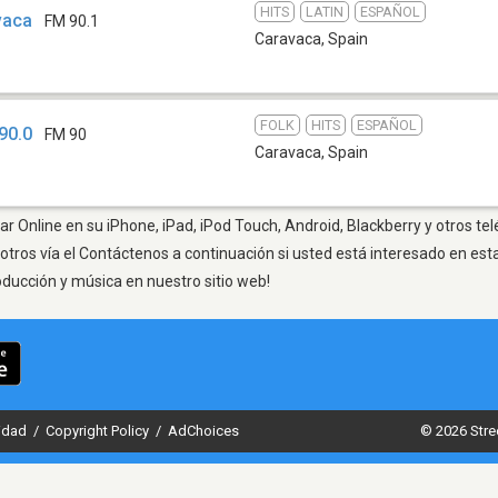
HITS
LATIN
ESPAÑOL
vaca
FM 90.1
Caravaca
,
Spain
FOLK
HITS
ESPAÑOL
90.0
FM 90
Caravaca
,
Spain
r Online en su iPhone, iPad, iPod Touch, Android, Blackberry y otros te
otros vía el Contáctenos a continuación si usted está interesado en est
oducción y música en nuestro sitio web!
cidad
/
Copyright Policy
/
AdChoices
© 2026 Stre