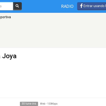
RADIO
Entrar usando
portiva
a Joya
30 tune ins
Web
-
133Kbps