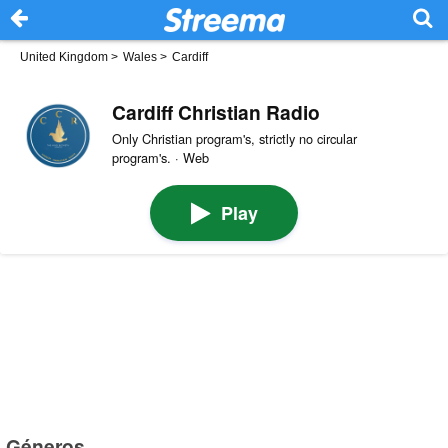
United Kingdom
>
Wales
>
Cardiff
Cardiff Christian Radio
Only Christian program's, strictly no circular
program's. · Web
Play
Géneros