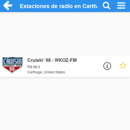
Estaciones de radio en Carthage - Escuc
Cruisin' 98 - WKOZ-FM
FM 98.3
Carthage, United States