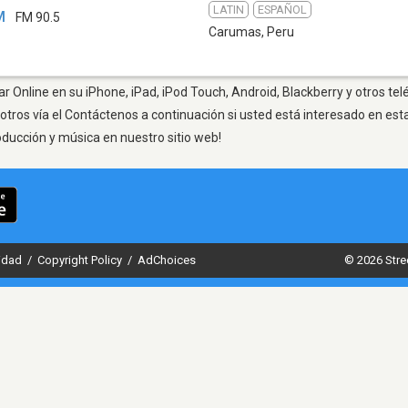
LATIN
ESPAÑOL
M
FM 90.5
Carumas
,
Peru
 Online en su iPhone, iPad, iPod Touch, Android, Blackberry y otros te
otros vía el Contáctenos a continuación si usted está interesado en est
oducción y música en nuestro sitio web!
cidad
/
Copyright Policy
/
AdChoices
© 2026 Stre