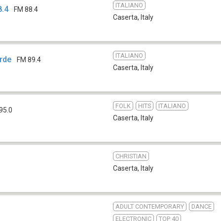
ITALIANO
8.4
FM 88.4
Caserta
,
Italy
ITALIANO
rde
FM 89.4
Caserta
,
Italy
FOLK
HITS
ITALIANO
95.0
Caserta
,
Italy
CHRISTIAN
Caserta
,
Italy
ADULT CONTEMPORARY
DANCE
ELECTRONIC
TOP 40