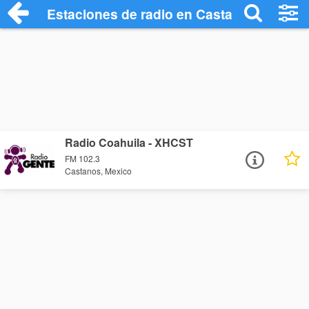
Estaciones de radio en Castanos - Escuc
Radio Coahuila - XHCST
FM 102.3
Castanos, Mexico