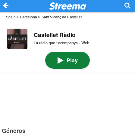
Spain
>
Barcelona
>
Sant Vicenç de Castellet
Castellet Ràdio
La ràdio que t'acompanya · Web
Play
Géneros