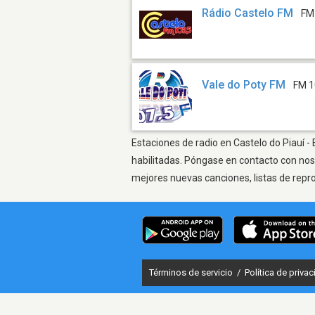
Rádio Castelo FM
FM
Vale do Poty FM
FM 1
Estaciones de radio en Castelo do Piauí -
habilitadas. Póngase en contacto con nos
mejores nuevas canciones, listas de repr
Términos de servicio
/
Política de priva