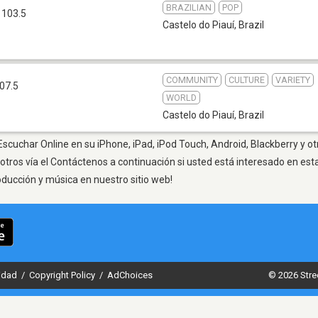
BRAZILIAN
POP
 103.5
Castelo do Piauí
,
Brazil
COMMUNITY
CULTURE
VARIETY
07.5
WORLD
Castelo do Piauí
,
Brazil
 Escuchar Online en su iPhone, iPad, iPod Touch, Android, Blackberry y o
otros vía el Contáctenos a continuación si usted está interesado en est
oducción y música en nuestro sitio web!
cidad
/
Copyright Policy
/
AdChoices
© 2026 Stre