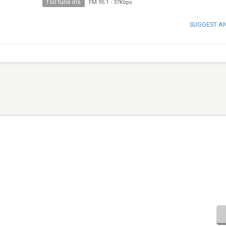
150 tune ins
FM 95.1
-
37Kbps
SUGGEST A