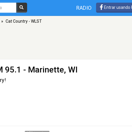
RADIO
Entrar usando
»
Cat Country - WLST
 95.1 - Marinette, WI
ry!