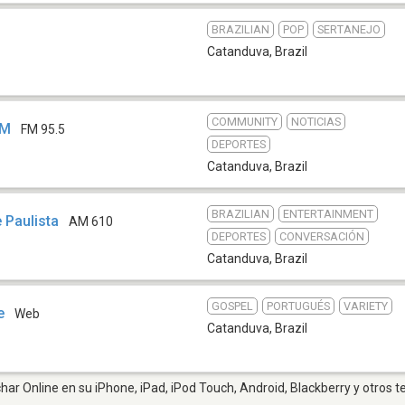
BRAZILIAN
POP
SERTANEJO
Catanduva
,
Brazil
COMMUNITY
NOTICIAS
FM
FM 95.5
DEPORTES
Catanduva
,
Brazil
BRAZILIAN
ENTERTAINMENT
 Paulista
AM 610
DEPORTES
CONVERSACIÓN
Catanduva
,
Brazil
GOSPEL
PORTUGUÉS
VARIETY
e
Web
Catanduva
,
Brazil
ar Online en su iPhone, iPad, iPod Touch, Android, Blackberry y otros t