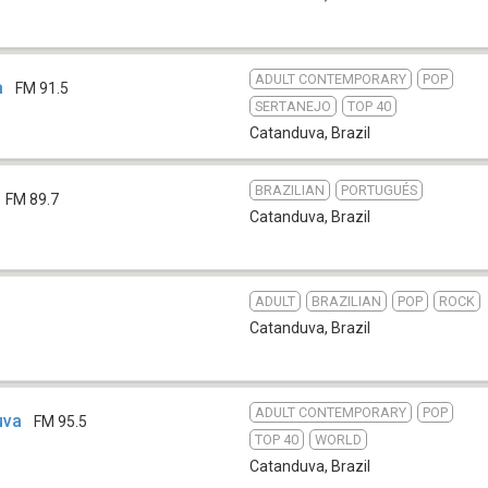
ADULT CONTEMPORARY
POP
a
FM 91.5
SERTANEJO
TOP 40
Catanduva
,
Brazil
BRAZILIAN
PORTUGUÉS
FM 89.7
Catanduva
,
Brazil
ADULT
BRAZILIAN
POP
ROCK
Catanduva
,
Brazil
ADULT CONTEMPORARY
POP
uva
FM 95.5
TOP 40
WORLD
Catanduva
,
Brazil