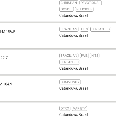
CHRISTIAN
DEVOTIONAL
GOSPEL
RELIGIOUS
Catanduva
,
Brazil
BRAZILIAN
HITS
SERTANEJO
FM 106.9
Catanduva
,
Brazil
BRAZILIAN
PAÍS
HITS
 92.7
SERTANEJO
Catanduva
,
Brazil
COMMUNITY
M 104.9
Catanduva
,
Brazil
OTRO
VARIETY
Catanduva
,
Brazil