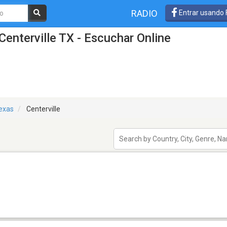
RADIO
Entrar usando
enterville TX - Escuchar Online
exas
Centerville