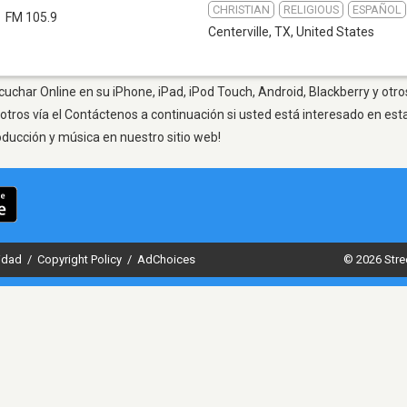
CHRISTIAN
RELIGIOUS
ESPAÑOL
FM 105.9
Centerville, TX
,
United States
scuchar Online en su iPhone, iPad, iPod Touch, Android, Blackberry y otr
otros vía el Contáctenos a continuación si usted está interesado en est
oducción y música en nuestro sitio web!
cidad
/
Copyright Policy
/
AdChoices
© 2026 Stre