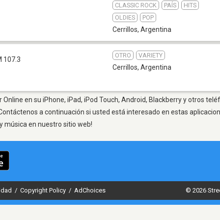
CLASSIC ROCK
PAÍS
HITS
OLDIES
POP
Cerrillos
,
Argentina
OTRO
VARIETY
 107.3
Cerrillos
,
Argentina
r Online en su iPhone, iPad, iPod Touch, Android, Blackberry y otros tel
Contáctenos a continuación si usted está interesado en estas aplicaci
y música en nuestro sitio web!
cidad
/
Copyright Policy
/
AdChoices
© 2026 Stre