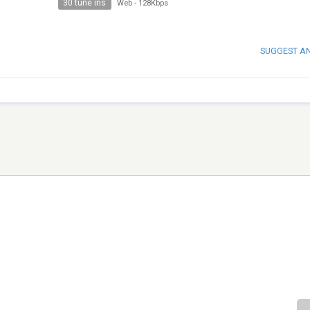
30 tune ins
Web
-
128Kbps
SUGGEST A