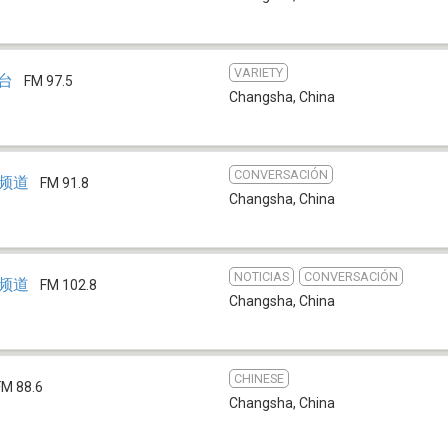
VARIETY
乐台
FM 97.5
Changsha
,
China
CONVERSACIÓN
通频道
FM 91.8
Changsha
,
China
NOTICIAS
CONVERSACIÓN
合频道
FM 102.8
Changsha
,
China
CHINESE
FM 88.6
Changsha
,
China