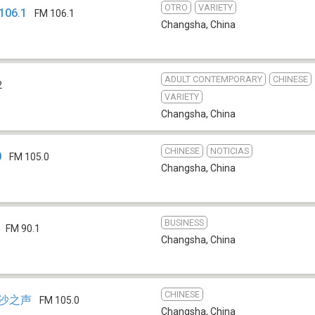
OTRO
VARIETY
06.1
FM 106.1
Changsha
,
China
ADULT CONTEMPORARY
CHINESE
2
VARIETY
Changsha
,
China
CHINESE
NOTICIAS
0
FM 105.0
Changsha
,
China
BUSINESS
FM 90.1
Changsha
,
China
CHINESE
星沙之声
FM 105.0
Changsha
,
China