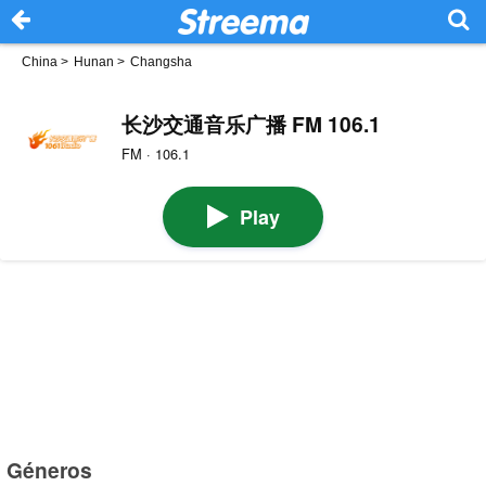
China
>
Hunan
>
Changsha
长沙交通音乐广播 FM 106.1
FM · 106.1
Play
Géneros