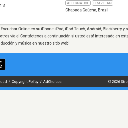
ALTERNATIVE
BRAZILIAN
4.3
Chapada Gaúcha
,
Brazil
Escuchar Online en su iPhone, iPad, iPod Touch, Android, Blackberry y o
otros vía el Contáctenos a continuación si usted está interesado en est
oducción y música en nuestro sitio web!
cidad
/
Copyright Policy
/
AdChoices
© 2026 Stre