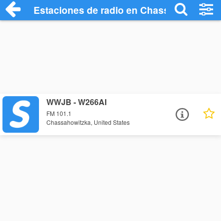
Estaciones de radio en Chassahowitzka 
WWJB - W266AI
FM 101.1
Chassahowitzka, United States