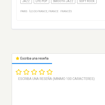
JAZZ
LITE POP
SMOOTH JAZZ
SOFT ROCK
PARIS
·
ÎLE-DE-FRANCE
,
FRANCE
·
FRANCÉS
Escriba una reseña