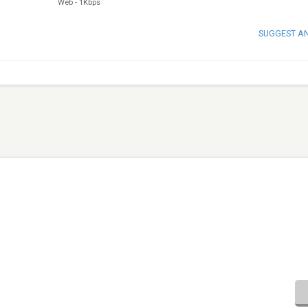
Web
-
1Kbps
SUGGEST A