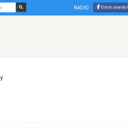
RADIO
Entrar usando
y.