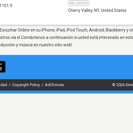
RELIGIOUS
 101.9
Cherry Valley, NY
,
United States
 Escuchar Online en su iPhone, iPad, iPod Touch, Android, Blackberry y o
otros vía el Contáctenos a continuación si usted está interesado en est
oducción y música en nuestro sitio web!
cidad
/
Copyright Policy
/
AdChoices
© 2026 Stre