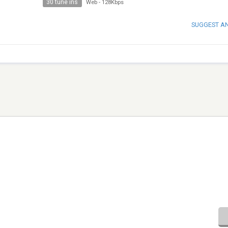
30 tune ins
Web
-
128Kbps
SUGGEST A