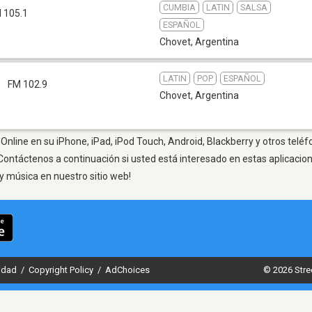
CUMBIA
LATIN
SALSA
 105.1
ESPAÑOL
Chovet
,
Argentina
LATIN
POP
ESPAÑOL
t
FM 102.9
Chovet
,
Argentina
Online en su iPhone, iPad, iPod Touch, Android, Blackberry y otros teléf
Contáctenos a continuación si usted está interesado en estas aplicaci
y música en nuestro sitio web!
cidad
/
Copyright Policy
/
AdChoices
© 2026 Stre