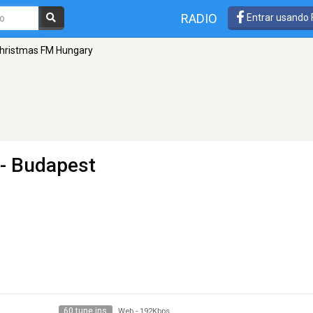
RADIO
Entrar usando
hristmas FM Hungary
- Budapest
60 tune ins
Web
-
192Kbps