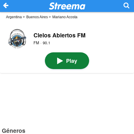
Argentina
>
Buenos Aires
>
Mariano Acosta
Cielos Abiertos FM
FM · 90.1
Play
Géneros