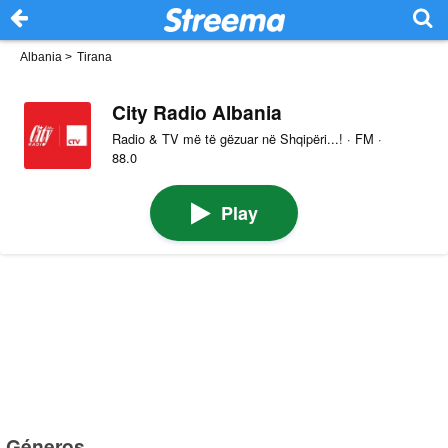
Albania
>
Tirana
City Radio Albania
Radio & TV më të gëzuar në Shqipëri...! · FM ·
88.0
Play
Géneros