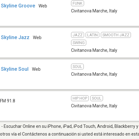
FUNK
- Skyline Groove
Web
Civitanova Marche
,
Italy
JAZZ
LATIN
SMOOTH JAZZ
- Skyline Jazz
Web
SWING
Civitanova Marche
,
Italy
SOUL
 Skyline Soul
Web
Civitanova Marche
,
Italy
HIP HOP
SOUL
FM 91.8
Civitanova Marche
,
Italy
- Escuchar Online en su iPhone, iPad, iPod Touch, Android, Blackberry y
otros vía el Contáctenos a continuación si usted está interesado en est