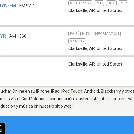
BLUEGRASS
PAÍS
HITS
POP
KDYN-FM
FM 92.7
Clarksville, AR
,
United States
PAÍS
HITS
INFORMATION
LYR
AM 1360
VARIETY
Clarksville, AR
,
United States
Clarksville, AR
,
United States
scuchar Online en su iPhone, iPad, iPod Touch, Android, Blackberry y otr
otros vía el Contáctenos a continuación si usted está interesado en est
oducción y música en nuestro sitio web!