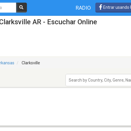
RADIO
Entrar usando
larksville AR - Escuchar Online
rkansas
Clarksville