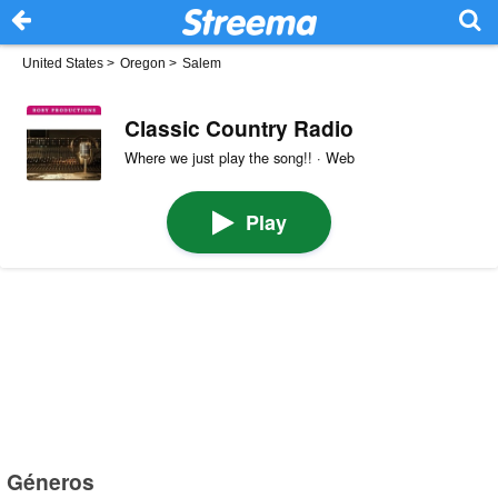
United States
>
Oregon
>
Salem
Classic Country Radio
Where we just play the song!! · Web
Play
Géneros