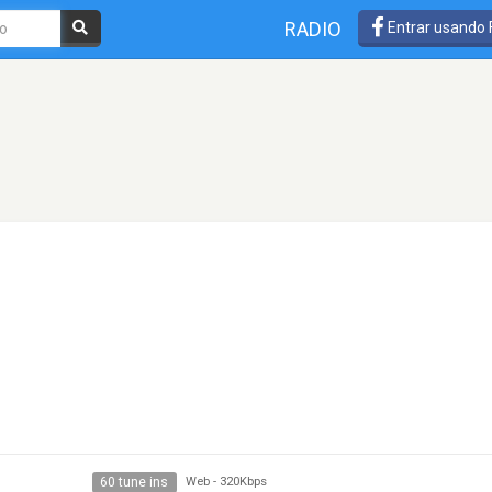
RADIO
Entrar usando
60 tune ins
Web
-
320Kbps