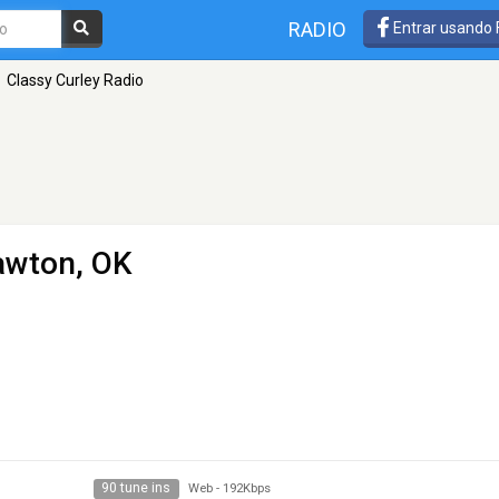
RADIO
Entrar usando
Classy Curley Radio
awton, OK
90 tune ins
Web
-
192Kbps