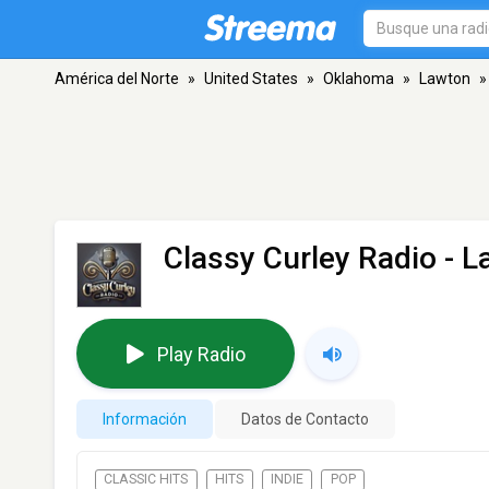
América del Norte
»
United States
»
Oklahoma
»
Lawton
»
Classy Curley Radio
- L
Play Radio
Información
Datos de Contacto
CLASSIC HITS
HITS
INDIE
POP