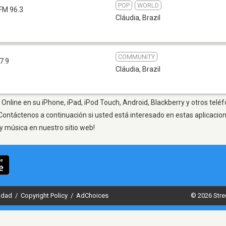
POP
WORLD
FM 96.3
Cláudia
,
Brazil
COMMUNITY
7.9
Cláudia
,
Brazil
 Online en su iPhone, iPad, iPod Touch, Android, Blackberry y otros telé
Contáctenos a continuación si usted está interesado en estas aplicaci
y música en nuestro sitio web!
cidad
/
Copyright Policy
/
AdChoices
© 2026 Stre