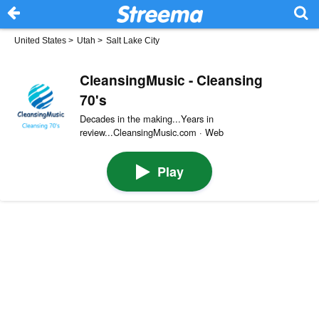
United States
>
Utah
>
Salt Lake City
CleansingMusic - Cleansing
70's
Decades in the making...Years in
review...CleansingMusic.com · Web
Play