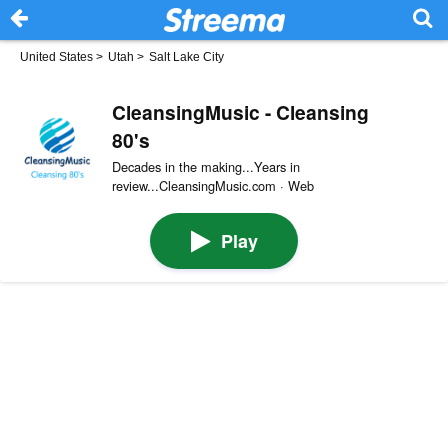
United States
>
Utah
>
Salt Lake City
CleansingMusic - Cleansing
80's
Decades in the making...Years in
review...CleansingMusic.com · Web
Play