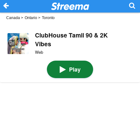
Canada
>
Ontario
>
Toronto
ClubHouse Tamil 90 & 2K
Vibes
Web
Play