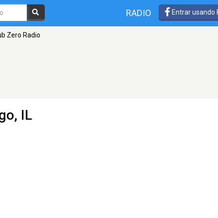
RADIO
Entrar usando
ub Zero Radio
go, IL