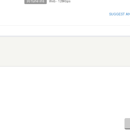
30 tune ins
Web
-
128Kbps
SUGGEST A