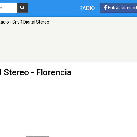
RADIO
Entrar usando
adio - CnvR Digital Stereo
l Stereo
- Florencia