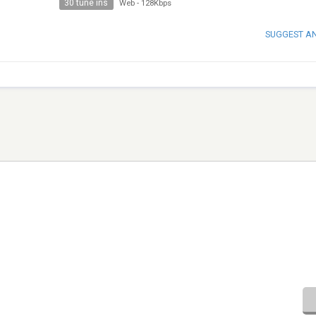
30 tune ins
Web
-
128Kbps
SUGGEST A