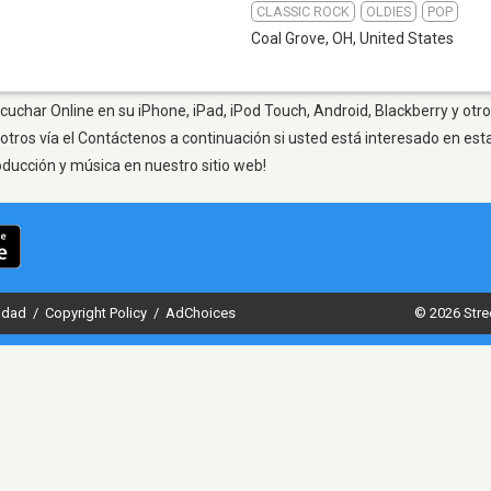
CLASSIC ROCK
OLDIES
POP
Coal Grove, OH
,
United States
cuchar Online en su iPhone, iPad, iPod Touch, Android, Blackberry y otr
otros vía el Contáctenos a continuación si usted está interesado en est
oducción y música en nuestro sitio web!
cidad
/
Copyright Policy
/
AdChoices
© 2026 Stre