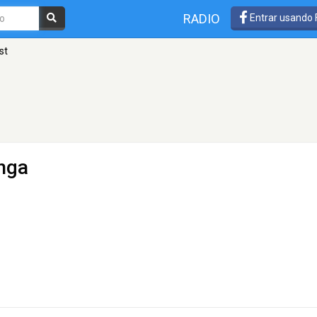
RADIO
Entrar usando
st
anga