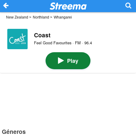
New Zealand
>
Northland
>
Whangarei
Coast
Feel Good Favourites · FM · 96.4
Play
Géneros