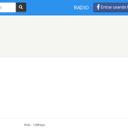
RADIO
Entrar usando
Web
-
128Kbps