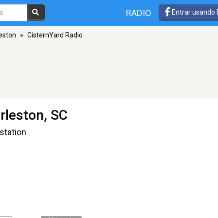
RADIO
Entrar usando
eston
»
CisternYard Radio
rleston, SC
station