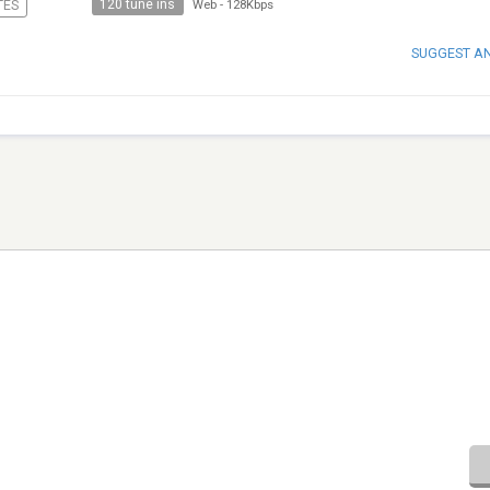
120 tune ins
TES
Web
-
128Kbps
SUGGEST A